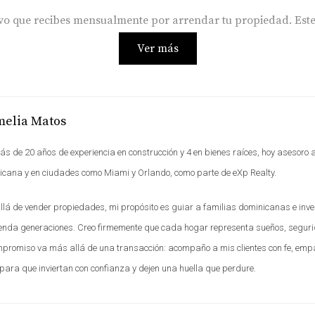
ctivo que recibes mensualmente por arrendar tu propiedad. Est
Ver más
los costos necesarios para mantener la propiedad en condici
 crucial considerar estos gastos al calcular tu ROI.
melia Matos
s de 20 años de experiencia en construcción y 4 en bienes raíces, hoy asesoro a
piedad en tu cálculo. Estos pueden variar significativamente 
cana y en ciudades como Miami y Orlando, como parte de eXp Realty.
sta de tu rentabilidad.
lá de vender propiedades, mi propósito es guiar a familias dominicanas e inver
ienda generaciones. Creo firmemente que cada hogar representa sueños, segur
de la propiedad con el tiempo. Este aspecto es vital para evalu
promiso va más allá de una transacción: acompaño a mis clientes con fe, empatí
para que inviertan con confianza y dejen una huella que perdure.