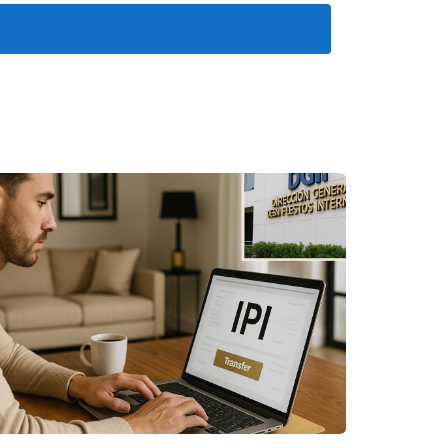
alquiler**. 2. **Resta todos los gastos
ca por 100 para obtener un porcentaje**. Por
inversión inicial fue de $100,000, el cálculo
 tu inversión.
 del 6% puede ser visto como aceptable en
inversión más arriesgada o bien gestionada.
tivamente en ella:
as con alta demanda tienden a generar mejores