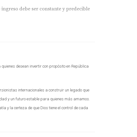
e ingreso debe ser constante y predecible
ones óptimas. Esto puede abarcar
 quienes desean invertir con propósito en República
dependiendo de la ubicación y deben ser
sionistas internacionales a construir un legado que
idad y un futuro estable para quienes más amamos.
ar no solo el rendimiento actual sino también
a y la certeza de que Dios tiene el control de cada