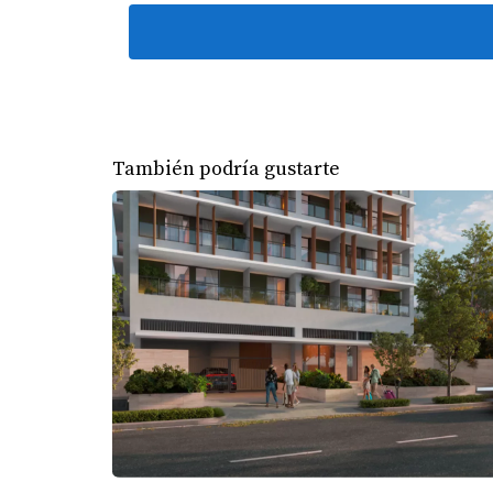
Calcular el ROI es un proceso relativamente sen
anuales** (mantenimiento, impuestos, etc.). 3. 
ejemplo, si tus ingresos anuales son $12,000 y 
sería: (9,000 / 100,000) * 100 = 9% ROI Este p
También podría gustarte
PORCENTAJE ATRACTIVO
En general, se considera que una rentabilidad
mercados estables, mientras que un retorno s
FACTORES QUE INFLUYE
La rentabilidad inmobiliaria no solo depende 
Ubicación
La ubicación es uno de los aspectos más críti