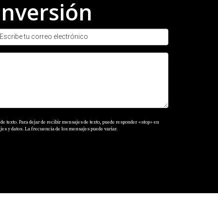
inversión
sque maximizar sus ganancias en el sector
fluyen en él—como ubicación y gestión—cada
nales como Parmelia Matos para obtener
nte paso hacia una inversión exitosa o tienes
 Matos hoy mismo. ¡Tu futuro financiero
de texto. Para dejar de recibir mensajes de texto, puede responder «stop» en
es y datos. La frecuencia de los mensajes puede variar.