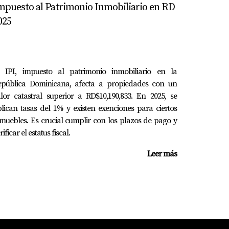
mpuesto al Patrimonio Inmobiliario en RD
025
imizar tus ingresos por alquiler y minimizar
l IPI, impuesto al patrimonio inmobiliario en la
epública Dominicana, afecta a propiedades con un
lor catastral superior a RD$10,190,833. En 2025, se
r mejores retornos que otras comerciales o
lican tasas del 1% y existen exenciones para ciertos
muebles. Es crucial cumplir con los plazos de pago y
rificar el estatus fiscal.
Leer más
stivo**: Investiga sobre el mercado local y
 todo lo necesario. 3. **Consulta a expertos**:
tafolio**: No pongas todos tus recursos en
rio cambia constantemente; estar informado te