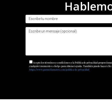
Hablemos
permitirá adaptarte mejor.
CONCLUSIÓN
Entender qué se considera una buena rentabil
inmobiliario dominicano. Desde calcular ade
aspecto cuenta para asegurar el éxito financ
asesoramiento experto que te guíe hacia decisi
preguntas sobre cómo empezar en este emocio
merece ser brillante!
Acepto los términos y condiciones y la Política de privacidad proporciona
cualquier momento o «help» para obtener ayuda. También puede hacer clic en 
https://www.parmeliamatos.com/politica-de-privacidad
PREGUNTAS FRECUENTE
¿Qué porcentaje se considera una bu
Se considera atractiva una rentabilidad entre
¿Cómo puedo aumentar mi ROI?