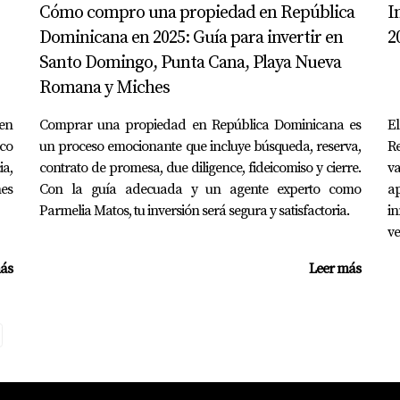
Cómo compro una propiedad en República
I
go plazo.
Dominicana en 2025: Guía para invertir en
2
Santo Domingo, Punta Cana, Playa Nueva
Romana y Miches
 una inversión inmobiliaria. Un buen administrador puede max
en
Comprar una propiedad en República Dominicana es
E
ico
un proceso emocionante que incluye búsqueda, reserva,
R
ia,
contrato de promesa, due diligence, fideicomiso y cierre.
va
importante; algunas propiedades residenciales pueden ofrece
nes
Con la guía adecuada y un agente experto como
ap
Parmelia Matos, tu inversión será segura y satisfactoria.
in
.
ve
A EVALUAR INVERSIONES
ás
Leer más
 presente estas recomendaciones: 1. **Realiza un análisis exhau
costos**: No subestimes los gastos ocultos; asegúrate de incluir
tomar decisiones informadas y seguras. 4. **Diversifica tu por
ir riesgos. 5. **Mantente actualizado**: El mercado inmobilia