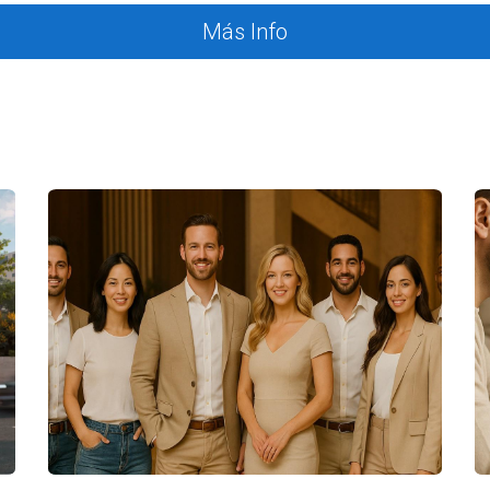
Más Info
cillo si sigues estos pasos: 1. **Suma tus ingresos anuales por 
**Divide el resultado entre tu inversión inicial**. 4. **Multipli
tus gastos son $3,000, tendrías un ingreso neto de $9,000. Si tu 
orcentaje indica que estás obteniendo un retorno atractivo sobre
 DE RENTABILIDAD
 inmobiliaria entre el 6% y el 10% anual es atractiva. Un ROI
uperior al 10% suele ser considerado excelente y refleja una 
N EN LA RENTABILIDAD
del cálculo numérico; varios factores pueden influir significa
cos al invertir en bienes raíces. Propiedades situadas en áre