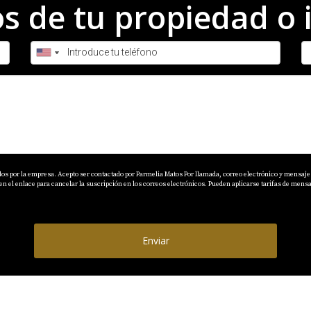
 de tu propiedad o 
idad inmobiliaria es esencial para cualquier inversor que bu
cuadamente el ROI hasta reconocer los factores clave que in
iero a largo plazo. Recuerda siempre consultar con profesio
ones acertadas e informadas. Si estás listo para dar el siguie
nante mundo inmobiliario, no dudes en contactar a Parmelia
dos por la empresa. Acepto ser contactado por Parmelia Matos Por llamada, correo electrónico y mensaje 
el enlace para cancelar la suscripción en los correos electrónicos. Pueden aplicarse tarifas de mensaj
S
Enviar
ena rentabilidad inmobiliaria?
 el 6% y el 10% anual.