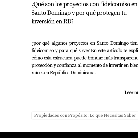
¿Qué son los proyectos con fideicomiso en
ingresos por alquiler y mayor plusvalía a lar
Santo Domingo y por qué protegen tu
Gestión
inversión en RD?
Una gestión eficiente puede hacer o deshacer
costos innecesarios.
¿por qué algunos proyectos en Santo Domingo tien
fideicomiso y para qué sirve? En este artículo te expl
Tipo de Propiedad
cómo esta estructura puede brindar más transparenc
El tipo de propiedad también juega un papel 
protección y confianza al momento de invertir en bie
raíces en República Dominicana.
vacacionales dependiendo del mercado local
RECOMENDACIONES PAR
Leer m
Al considerar una inversión inmobiliaria, ten
las tendencias actuales. 2. **Evalúa todos los 
Propiedades con Propósito: Lo que Necesitas Saber
Contar con asesoría profesional te ayudará a 
una sola propiedad; diversificar puede reduc