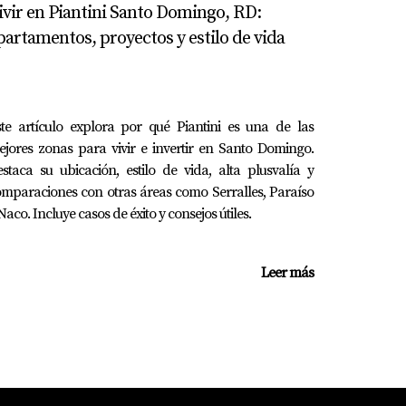
ivir en Piantini Santo Domingo, RD:
partamentos, proyectos y estilo de vida
directa sobre sus programas.
jos como a las iniciativas del colegio.
te artículo explora por qué Piantini es una de las
jores zonas para vivir e invertir en Santo Domingo.
staca su ubicación, estilo de vida, alta plusvalía y
mparaciones con otras áreas como Serralles, Paraíso
Naco. Incluye casos de éxito y consejos útiles.
Leer más