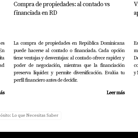
egios antes de decidir?
Compra de propiedades: al contado vs
V
financiada en RD
a
mbiente educativo, hablar con docentes y obtener información 
educación privada?
activamente en la comunidad escolar, apoyando tanto a sus hi
 es
La compra de propiedades en República Dominicana
Es
para tus hijos es fundamental. ¡No dudes en dar ese paso!
 En
puede hacerse al contado o financiada. Cada opción
me
ita
tiene ventajas y desventajas: al contado ofrece rapidez y
De
ad
poder de negociación, mientras que la financiación
co
preserva liquidez y permite diversificación. Evalúa tu
y 
perfil financiero antes de decidir.
ás
Leer más
ósito: Lo que Necesitas Saber