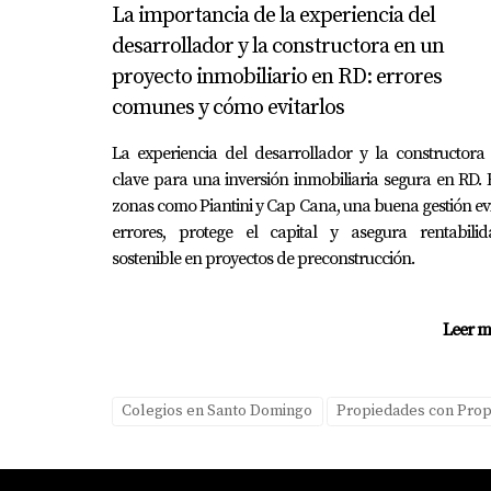
¿Es necesario hacer visitas a los col
La importancia de la experiencia del
desarrollador y la constructora en un
Sí, visitar los colegios permite conocer su a
proyecto inmobiliario en RD: errores
¿Qué papel juegan los padres en la 
comunes y cómo evitarlos
Los padres son fundamentales al involucrarse 
La experiencia del desarrollador y la constructora
Iniciar este viaje hacia una mejor educación 
clave para una inversión inmobiliaria segura en RD.
zonas como Piantini y Cap Cana, una buena gestión ev
errores, protege el capital y asegura rentabilid
sostenible en proyectos de preconstrucción.
Leer m
Colegios en Santo Domingo
Propiedades con Prop