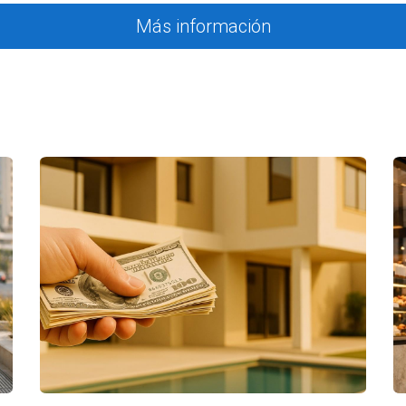
ones educativas disponibles garantizan no solo altos estánda
Más información
nal. Recuerda que esta elección es una inversión en su futuro
derando mudarte o invertir en esta hermosa ciudad, no dudes
 vida familiar plena.
 privados y públicos?
ibilidad curricular, recursos adicionales y clases más reducid
 privada?
icos actualizados, formación integral y actividades extracu
 privada?
de pago flexibles y financiamiento educativo que pueden facili