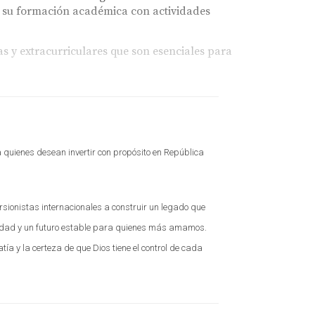
o su formación académica con actividades
s y extracurriculares que son esenciales para
considerar varios factores:
 quienes desean invertir con propósito en República
as y valores familiares.
lave del enfoque integral del colegio.
idea clara sobre su calidad educativa.
sionistas internacionales a construir un legado que
idad y un futuro estable para quienes más amamos.
ada que beneficiará a tus hijos a largo plazo.
a y la certeza de que Dios tiene el control de cada
uestros hijos las herramientas necesarias