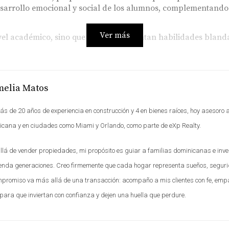
desarrollo emocional y social de los alumnos, complementand
Ver más
nivel académico, sino que también fomentan habilidades blanda
IO PRIVADO ADECUADO
melia Matos
 es una decisión que debe tomarse con cuidado. Es importante 
s de 20 años de experiencia en construcción y 4 en bienes raíces, hoy asesoro a
cana y en ciudades como Miami y Orlando, como parte de eXp Realty.
rezca un currículo que se alinee con tus expectativas educativ
de deportes, arte y otras actividades puede ser un indicador c
ia del colegio y las opiniones de otros padres para tener una 
lá de vender propiedades, mi propósito es guiar a familias dominicanas e inver
ienda generaciones. Creo firmemente que cada hogar representa sueños, segur
sitar varias instituciones permitirá tomar una decisión inform
promiso va más allá de una transacción: acompaño a mis clientes con fe, empatí
RA
para que inviertan con confianza y dejen una huella que perdure.
mingo es más que asegurar un lugar en un aula; es ofrecer a n