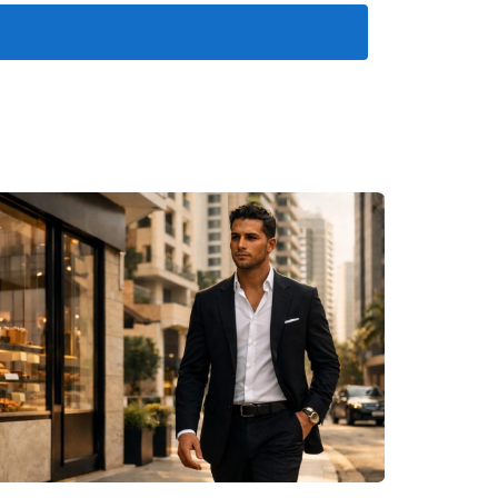
res académicos, sino también un entorno donde
, abriendo puertas a oportunidades tanto
 en contactar conmigo, Parmelia Matos, para
as, lo que permite atención personalizada.
rriculares que enriquecen la experiencia
tar esta inversión.