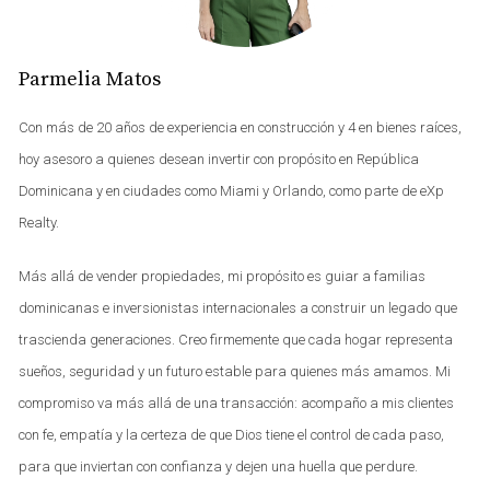
cumplir. Estos requisitos son esenciales para garantizar
que el banco o entidad financiera pueda evaluar tu
capacidad crediticia y la viabilidad de tu inversión. A
Parmelia Matos
continuación, se detallan los documentos más
Con más de 20 años de experiencia en construcción y 4 en bienes raíces,
importantes:
hoy asesoro a quienes desean invertir con propósito en República
Documentación Personal
Dominicana y en ciudades como Miami y Orlando, como parte de eXp
Es fundamental presentar una identificación válida, ya
Realty.
sea un pasaporte o una cédula de identidad. Este
Más allá de vender propiedades, mi propósito es guiar a familias
documento servirá para verificar tu identidad y
dominicanas e inversionistas internacionales a construir un legado que
nacionalidad.
trascienda generaciones. Creo firmemente que cada hogar representa
Comprobantes de Ingresos
sueños, seguridad y un futuro estable para quienes más amamos. Mi
Los bancos requieren evidencia de tus ingresos regulares.
compromiso va más allá de una transacción: acompaño a mis clientes
Esto puede incluir recibos de salario, estados de cuenta
con fe, empatía y la certeza de que Dios tiene el control de cada paso,
bancarios o cualquier otro documento que demuestre tu
para que inviertan con confianza y dejen una huella que perdure.