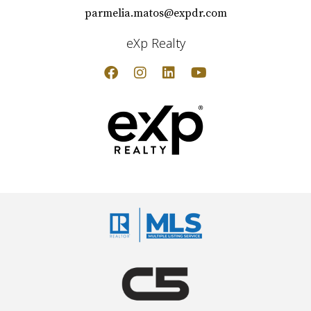
parmelia.matos@expdr.com
eXp Realty