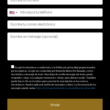
Acepto los términos y condiciones y la Política de privacidad proporcionados
por la empresa. Acepto ser contactado por Parmelia Matos Por llamada, correo
electrónico y mensaje de texto. Para dejar de recibir mensajes de texto, puede
responder «stop» en cualquier momento o «help» para obtener ayuda. También
puede hacer clic en el enlace para cancelar la suscripción en los correos
electrónicos. Pueden aplicarse tarifas de mensajes y datos. La frecuencia de los
mensajes puede variar.
https://www.parmeliamatos.com/politica-de-privacidad
Enviar