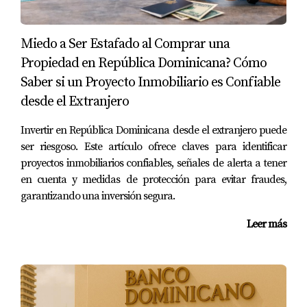
Evaluación Bancaria
Miedo a Ser Estafado al Comprar una
Finalmente, se llevará a cabo una evaluación bancaria
Propiedad en República Dominicana? Cómo
completa donde se analizará toda la información
Saber si un Proyecto Inmobiliario es Confiable
presentada. Este paso es crucial para determinar si se
desde el Extranjero
aprueba o no tu solicitud.
Invertir en República Dominicana desde el extranjero puede
CASOS PRÁCTICOS
ser riesgoso. Este artículo ofrece claves para identificar
proyectos inmobiliarios confiables, señales de alerta a tener
en cuenta y medidas de protección para evitar fraudes,
Para ilustrar mejor cómo funciona el proceso de
garantizando una inversión segura.
obtención de préstamos para extranjeros en la República
Dominicana, aquí te presentamos tres casos prácticos
Leer más
que reflejan situaciones comunes.
CONCLUSIÓN