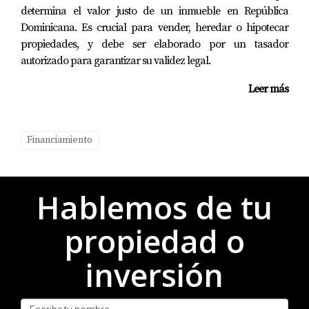
No siempre es necesario; sin embargo, tener un co-
determina el valor justo de un inmueble en República
firmante dominicano puede facilitar el proceso si tu
Dominicana. Es crucial para vender, heredar o hipotecar
perfil crediticio no es sólido.
propiedades, y debe ser elaborado por un tasador
autorizado para garantizar su validez legal.
¿Qué sucede si no puedo pagar mi préstamo?
Leer más
Si enfrentas dificultades financieras, es importante
comunicarte con tu banco lo antes posible; ellos pueden
ofrecerte opciones como reestructuración del préstamo o
Financiamiento
planes alternativos. Recuerda que cada situación es
diferente y lo mejor es asesorarte adecuadamente antes
de tomar decisiones financieras importantes. ¡Estamos
Hablemos de tu
aquí para ayudarte!
propiedad o
inversión