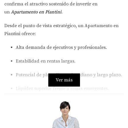
confirma el atractivo sostenido de invertir en
un
Apartamento en Piantini
.
Desde el punto de vista estratégico, un
Apartamento en
Piantini
ofrece:
Alta demanda de ejecutivos y profesionales.
Estabilidad en rentas largas.
Potencial de plusvalía en el mediano y largo plazo.
Ver más
Liquidez superior frente a zonas emergentes.
El precio por metro cuadrado en esta zona suele
mantenerse por encima del promedio de Santo Domingo,
respaldado por ubicación, conectividad y prestigio
urbano. Esa combinación convierte cada
Apartamento en