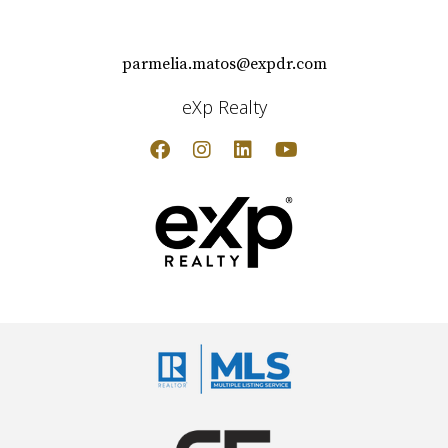
parmelia.matos@expdr.com
eXp Realty