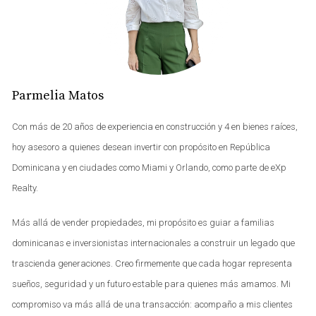
Piantini
en una propiedad con fundamentos sólidos y
menor exposición a volatilidad.
Para quien busca posicionamiento patrimonial, flujo
estable por renta o residencia en una zona estratégica,
Parmelia Matos
un
Apartamento en Piantini
continúa siendo una de las
decisiones inmobiliarias más consistentes del mercado
Con más de 20 años de experiencia en construcción y 4 en bienes raíces,
dominicano.
hoy asesoro a quienes desean invertir con propósito en República
Dominicana y en ciudades como Miami y Orlando, como parte de eXp
Realty.
Más allá de vender propiedades, mi propósito es guiar a familias
dominicanas e inversionistas internacionales a construir un legado que
trascienda generaciones. Creo firmemente que cada hogar representa
sueños, seguridad y un futuro estable para quienes más amamos. Mi
compromiso va más allá de una transacción: acompaño a mis clientes