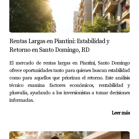
rentabilidad, sino también un estilo de vida exclusivo.
ESTABILIDAD ECONÓMICA Y
POLÍTICAS DE INCENTIVO
Rentas Largas en Piantini: Estabilidad y
Retorno en Santo Domingo, RD
La estabilidad económica de la República Dominicana es
otro factor crucial que respalda la inversión en Punta
El mercado de rentas largas en Piantini, Santo Domingo
Cana. El país ha mostrado un crecimiento económico
ofrece oportunidades tanto para quienes buscan estabilidad
como para aquellos que priorizan el retorno. Este análisis
sostenido durante años, lo que brinda confianza a los
técnico examina factores económicos, rentabilidad y
inversionistas. Además, políticas como la Ley CONFOTUR
plusvalía, ayudando a los inversionistas a tomar decisiones
ofrecen incentivos fiscales atractivos para quienes
informadas.
deciden invertir en bienes raíces.
Leer más
Beneficios de la Ley CONFOTUR
Exoneración del pago del impuesto sobre
transferencias inmobiliarias.