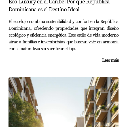
Eco-Luxury en el Caribe: Por qué República
significativamente en las últimas décadas. Desde
Dominicana es el Destino Ideal
modernos aeropuertos hasta carreteras bien mantenidas
y servicios públicos eficientes, la calidad de vida y la
El eco-lujo combina sostenibilidad y confort en la República
accesibilidad son factores que atraen tanto a turistas
Dominicana, ofreciendo propiedades que integran diseño
como a residentes permanentes. Esto no solo mejora la
ecológico y eficiencia energética. Este estilo de vida moderno
experiencia del visitante, sino que también aumenta el
atrae a familias e inversionistas que buscan vivir en armonía
con la naturaleza sin sacrificar el lujo.
valor de las propiedades.
Leer más
Estudio de Caso: Desarrollo Urbano
Sostenible
Proyectos como Cap Cana han demostrado cómo una
planificación urbana adecuada puede transformar una
región. Con lujosos complejos residenciales, campos de
golf diseñados por arquitectos renombrados y acceso
directo a playas privadas, Cap Cana se ha convertido en
un modelo a seguir para otros desarrollos inmobiliarios
en el Caribe. La inversión aquí no solo promete