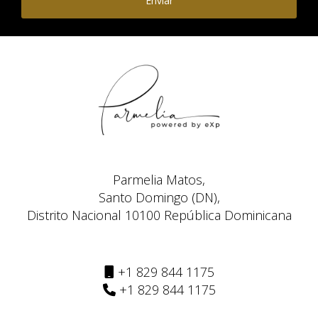
Enviar
CONCLUSIÓN
Invertir en Punta Cana representa una oportunidad
excepcional para aquellos que buscan diversificar su
portafolio inmobiliario o simplemente desean disfrutar
del estilo de vida caribeño mientras generan ingresos
pasivos. Con su crecimiento constante del turismo
internacional, infraestructura moderna y políticas
favorables como la Ley CONFOTUR, este destino se
Parmelia Matos,
posiciona como uno de los más sólidos y rentables del
Santo Domingo (DN),
Caribe. Si está considerando dar este paso hacia una
Distrito Nacional 10100 República Dominicana
inversión segura y prometedora, le animamos a explorar
las diversas opciones disponibles. Si desea saber más
+1 829 844 1175
sobre cómo empezar su viaje hacia la inversión
+1 829 844 1175
inmobiliaria en Punta Cana o necesita asesoramiento
personalizado, no dude en ponerse en contacto con