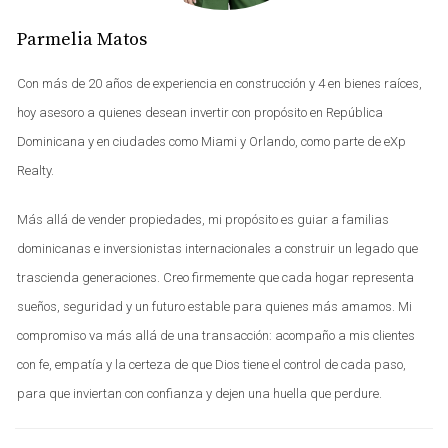
opción atractiva tanto para inversionistas locales como
Parmelia Matos
internacionales. En este artículo, profundizaremos en
cada uno de estos aspectos para ayudarle a entender por
Con más de 20 años de experiencia en construcción y 4 en bienes raíces,
qué invertir en Punta Cana es una excelente oportunidad.
hoy asesoro a quienes desean invertir con propósito en República
Dominicana y en ciudades como Miami y Orlando, como parte de eXp
CRECIMIENTO DEL TURISMO
Realty.
INTERNACIONAL
Más allá de vender propiedades, mi propósito es guiar a familias
Uno de los pilares fundamentales que sustentan la
dominicanas e inversionistas internacionales a construir un legado que
inversión en Punta Cana es su crecimiento constante en
trascienda generaciones. Creo firmemente que cada hogar representa
el sector turístico. Según datos del Ministerio de Turismo
sueños, seguridad y un futuro estable para quienes más amamos. Mi
de la República Dominicana, Punta Cana ha visto un
compromiso va más allá de una transacción: acompaño a mis clientes
aumento significativo en la llegada de turistas
con fe, empatía y la certeza de que Dios tiene el control de cada paso,
internacionales, alcanzando cifras récord en los últimos
para que inviertan con confianza y dejen una huella que perdure.
años. Este incremento no solo genera un flujo constante
de visitantes, sino que también crea una demanda