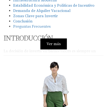
Infraestructura Moderna
Estabilidad Económica y Políticas de Incentivo
Demanda de Alquiler Vacacional
Zonas Clave para Invertir
Conclusión
Preguntas Frecuentes
INTRODUCCIÓN
Ver más
La decisión de invertir en bienes raíces es siempre un
paso significativo y, en el caso de Punta Cana, esta
elección puede resultar especialmente fructífera. Este
hermoso destino caribeño no solo ofrece playas
paradisíacas y un clima ideal durante todo el año, sino
que también presenta un entorno propicio para la
inversión inmobiliaria. La combinación de factores como
el crecimiento del turismo, la infraestructura moderna y
políticas favorables hacen que Punta Cana sea una