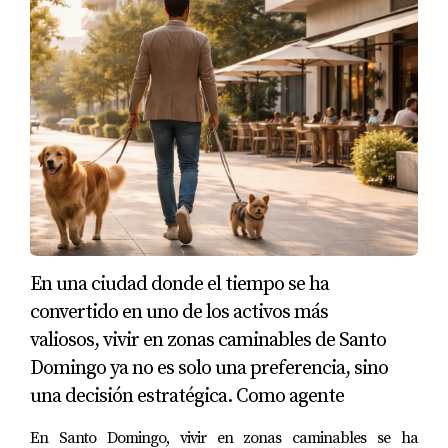
Exención del impuesto sobre propiedades
inmobiliarias por hasta 15 años.
Facilidades para obtener permisos y licencias.
Estas ventajas hacen que invertir en bienes raíces en
Punta Cana sea aún más atractivo, permitiendo a los
inversionistas maximizar sus ganancias mientras
disfrutan de beneficios fiscales significativos.
DEMANDA DE ALQUILER
VACACIONAL
En una ciudad donde el tiempo se ha
convertido en uno de los activos más
La alta demanda por alquileres vacacionales es otro
valiosos, vivir en zonas caminables de Santo
aspecto que hace que invertir en Punta Cana sea una
Domingo ya no es solo una preferencia, sino
opción inteligente. Con miles de turistas visitando
una decisión estratégica. Como agente
anualmente, muchos prefieren alquilar propiedades
temporales para disfrutar de una experiencia más local y
En Santo Domingo, vivir en zonas caminables se ha