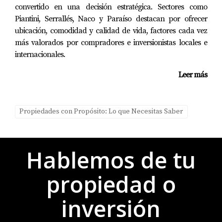
auténtica. Esto crea una oportunidad perfecta para
convertido en una decisión estratégica. Sectores como
aquellos que buscan generar ingresos pasivos a través
Piantini, Serrallés, Naco y Paraíso destacan por ofrecer
ubicación, comodidad y calidad de vida, factores cada vez
del alquiler.
más valorados por compradores e inversionistas locales e
Estudio de Caso: Rentabilidad del Alquiler
internacionales.
Vacacional
Leer más
Propiedades ubicadas en zonas estratégicas como
Bávaro han demostrado ser altamente rentables. Un
estudio realizado por Airbnb revela que los propietarios
Propiedades con Propósito: Lo que Necesitas Saber
pueden obtener hasta un 70% más de ingresos anuales
comparado con alquileres tradicionales. Esta cifra
Hablemos de tu
resalta cómo el mercado turístico está impulsando el
interés por inversiones enfocadas en alquileres
propiedad o
vacacionales.
inversión
ZONAS CLAVE PARA INVERTIR