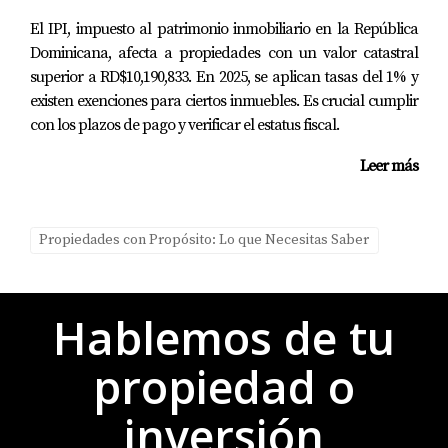
con este tipo de inversión. Al elegir un desarrollador
El IPI, impuesto al patrimonio inmobiliario en la República
confiable y evaluar cuidadosamente cada proyecto,
Dominicana, afecta a propiedades con un valor catastral
puedes maximizar tus posibilidades de éxito. Si estás
superior a RD$10,190,833. En 2025, se aplican tasas del 1% y
considerando dar el paso hacia esta emocionante
existen exenciones para ciertos inmuebles. Es crucial cumplir
aventura inmobiliaria o necesitas asesoramiento
con los plazos de pago y verificar el estatus fiscal.
personalizado sobre cómo hacerlo correctamente, no
Leer más
dudes en contactar a Parmelia Matos. Estoy aquí para
ayudarte a tomar decisiones informadas y exitosas.
Propiedades con Propósito: Lo que Necesitas Saber
Preguntas frecuentes
1. ¿Cuánto tiempo suele tardar la
construcción de una propiedad en
Hablemos de tu
preconstrucción?
propiedad o
El tiempo varía según el proyecto, pero generalmente
puede tardar entre uno y tres años desde la compra
inversión
hasta la entrega final.