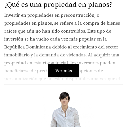
¿Qué es una propiedad en planos?
Invertir en propiedades en preconstrucción, o
propiedades en planos, se refiere a la compra de bienes
raíces que aún no han sido construidos. Este tipo de
inversión se ha vuelto cada vez más popular en la
República Dominicana debido al crecimiento del sector
inmobiliario y la demanda de viviendas. Al adquirir una
propiedad en esta etapa inicial, los inversores pueden
beneficiarse de precios más bajos y opciones de
Ver más
personalización que no están disponibles una vez que el
proyecto está terminado.
Ventajas de invertir en propiedades
en preconstrucción
Las propiedades en preconstrucción ofrecen varias
ventajas que pueden hacer que esta opción sea atractiva