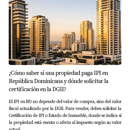
locales y posea las licencias necesarias.
Transparencia: Un buen desarrollador debe
proporcionar información clara sobre costos,
plazos y cualquier posible riesgo asociado al
proyecto.
Casos prácticos de inversión exitosa
Para ilustrar cómo invertir en propiedades en
preconstrucción puede ser beneficioso, aquí hay tres
casos prácticos:
¿Cómo saber si una propiedad paga IPI en
República Dominicana y dónde solicitar la
Caso 1:
Juan adquirió un apartamento en un
certificación en la DGII?
desarrollo nuevo cerca de la playa. Compró
durante la fase inicial del proyecto y pagó un
El IPI en RD no depende del valor de compra, sino del valor
precio significativamente más bajo que el valor
fiscal actualizado por la DGII. Para vender, debes solicitar la
actual del mercado. Cuando el proyecto se
completó, Juan pudo vender su propiedad con una
Certificación de IPI o Estado de Inmueble, donde se indica si
ganancia considerable.
la propiedad está exenta o afecta al impuesto según su valor
Caso 2:
María decidió invertir en un complejo
actual.