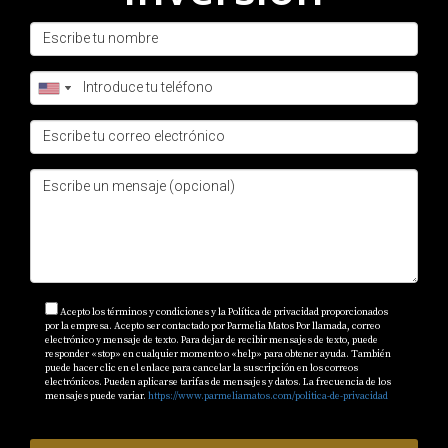
2. ¿Qué sucede si el desarrollador quiebra
antes de completar el proyecto?
Es importante investigar al desarrollador antes de
invertir; sin embargo, si esto ocurre, podrías perder tu
inversión a menos que haya garantías o seguros
involucrados.
3. ¿Puedo personalizar mi propiedad durante
la construcción?
Muchos desarrolladores ofrecen opciones para
personalizar ciertos aspectos del diseño interior;
Acepto los términos y condiciones y la Política de privacidad proporcionados
asegúrate de preguntar sobre esto antes de comprar.
por la empresa. Acepto ser contactado por Parmelia Matos Por llamada, correo
electrónico y mensaje de texto. Para dejar de recibir mensajes de texto, puede
responder «stop» en cualquier momento o «help» para obtener ayuda. También
4. ¿Es necesario contratar un abogado para
puede hacer clic en el enlace para cancelar la suscripción en los correos
electrónicos. Pueden aplicarse tarifas de mensajes y datos. La frecuencia de los
revisar el contrato?
mensajes puede variar.
https://www.parmeliamatos.com/politica-de-privacidad
Sí, siempre es recomendable contar con asesoría legal