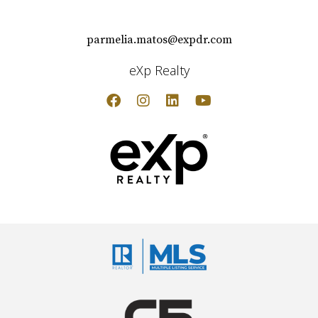
parmelia.matos@expdr.com
eXp Realty