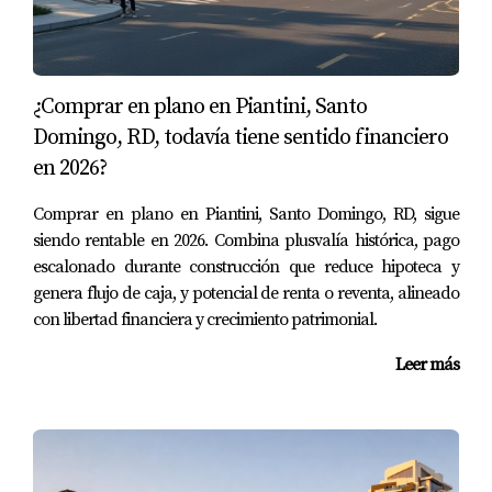
que puede llevar a decepciones si las expectativas no se
cumplen.
Criterios para evaluar un
¿Comprar en plano en Piantini, Santo
desarrollador confiable
Domingo, RD, todavía tiene sentido financiero
en 2026?
Para mitigar los riesgos asociados con la inversión en
propiedades en preconstrucción, es esencial elegir un
Comprar en plano en Piantini, Santo Domingo, RD, sigue
desarrollador confiable. Aquí hay algunos criterios a
siendo rentable en 2026. Combina plusvalía histórica, pago
considerar:
escalonado durante construcción que reduce hipoteca y
genera flujo de caja, y potencial de renta o reventa, alineado
Reputación: Investiga la trayectoria del
con libertad financiera y crecimiento patrimonial.
desarrollador y busca reseñas o testimonios de
clientes anteriores.
Leer más
Proyectos anteriores: Examina otros proyectos
completados por el desarrollador para evaluar su
calidad y cumplimiento de plazos.
Licencias y regulaciones: Asegúrate de que el
desarrollador cumpla con todas las normativas