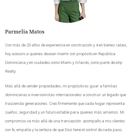
para muchos inversores.
Precio preferencial
Parmelia Matos
Una de las principales ventajas de invertir en
propiedades en planos es el precio preferencial. Al
Con más de 20 años de experiencia en construcción y 4 en bienes raíces,
comprar antes de que se inicie la construcción, los
hoy asesoro a quienes desean invertir con propósito en República
compradores suelen obtener descuentos significativos.
Dominicana y en ciudades como Miami y Orlando, como parte de eXp
Esto puede resultar en un retorno sobre la inversión
Realty.
considerable cuando el proyecto se complete y los
precios aumenten.
Más allá de vender propiedades, mi propósito es guiar a familias
Flexibilidad de pagos
dominicanas e inversionistas internacionales a construir un legado que
trascienda generaciones. Creo firmemente que cada hogar representa
Otra ventaja notable es la flexibilidad en los planes de
sueños, seguridad y un futuro estable para quienes más amamos. Mi
pago. Muchos desarrolladores ofrecen opciones que
compromiso va más allá de una transacción: acompaño a mis clientes
permiten a los compradores pagar una parte del costo
con fe, empatía y la certeza de que Dios tiene el control de cada paso,
total durante la construcción, lo que facilita la inversión