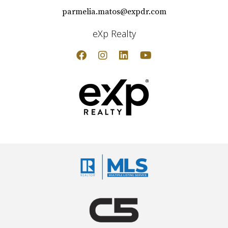
parmelia.matos@expdr.com
eXp Realty