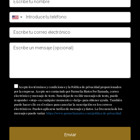
asesoría personalizada que te ayude a tomar decisiones
informadas.
Preguntas Frecuentes
¿Cuál es la mejor zona para invertir si busco
rentabilidad?
Punta Cana es actualmente una de las mejores zonas
debido a su alta demanda turística.
¿Es seguro invertir en bienes raíces en RD?
Acepto los términos y condiciones y la Política de privacidad proporcionados
Sí, siempre que trabajes con agentes confiables como
por la empresa. Acepto ser contactado por Parmelia Matos Por llamada, correo
electrónico y mensaje de texto. Para dejar de recibir mensajes de texto, puede
Parmelia Matos que conozcan bien el mercado local.
responder «stop» en cualquier momento o «help» para obtener ayuda. También
puede hacer clic en el enlace para cancelar la suscripción en los correos
electrónicos. Pueden aplicarse tarifas de mensajes y datos. La frecuencia de los
¿Qué tipo de propiedades son más fáciles de
mensajes puede variar.
https://www.parmeliamatos.com/politica-de-privacidad
alquilar?
Los apartamentos turísticos en Punta Cana suelen tener
Enviar
alta demanda durante todo el año.