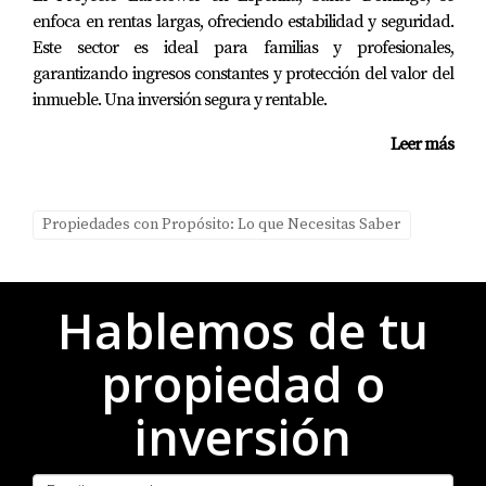
enfoca en rentas largas, ofreciendo estabilidad y seguridad.
Rentabilidad Esperada y Proyección de
Este sector es ideal para familias y profesionales,
Crecimiento
garantizando ingresos constantes y protección del valor del
La rentabilidad esperada está entre el 7% y el 9%. La
inmueble. Una inversión segura y rentable.
Romana tiene un potencial significativo para crecer
Leer más
gracias al desarrollo continuo del turismo.
Conclusión
Propiedades con Propósito: Lo que Necesitas Saber
Invertir en bienes raíces en la República Dominicana
puede ser una experiencia gratificante si se hace con
conocimiento sobre las diferentes zonas disponibles.
Hablemos de tu
Desde la vibrante Santo Domingo hasta la exclusiva Casa
propiedad o
de Campo, cada área ofrece oportunidades únicas
adaptadas a distintos perfiles de compradores. Si estás
inversión
considerando dar este paso hacia una inversión segura,
no dudes en contactar a Parmelia Matos para obtener