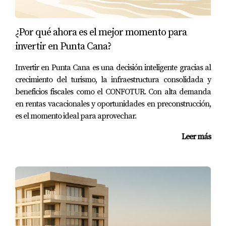
Miches
Miches es un destino emergente que ha comenzado a
¿Por qué ahora es el mejor momento para
captar la atención por su belleza natural y tranquilidad.
invertir en Punta Cana?
Este lugar ofrece una alternativa menos saturada
comparada con Punta Cana.
Invertir en Punta Cana es una decisión inteligente gracias al
crecimiento del turismo, la infraestructura consolidada y
Tipo de Propiedades y Perfil del Comprador
beneficios fiscales como el CONFOTUR. Con alta demanda
En Miches predominan las propiedades ecológicas y
en rentas vacacionales y oportunidades en preconstrucción,
es el momento ideal para aprovechar.
villas sostenibles. Los compradores son principalmente
locales e inversionistas que buscan diversificar su
Leer más
portafolio con propiedades en áreas menos
desarrolladas pero con gran potencial.
Rentabilidad Esperada y Proyección de
Crecimiento
La rentabilidad esperada ronda entre el 8% y el 10%.