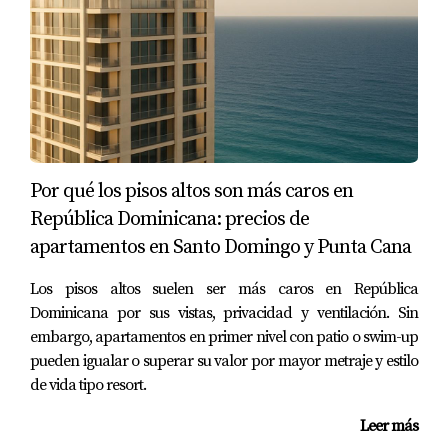
Con proyectos de desarrollo turístico en marcha, Miches
tiene una proyección de crecimiento muy prometedora.
Casa de Campo
Casa de Campo es uno de los destinos más exclusivos del
país, conocido por su campo de golf diseñado por Pete
Dye y sus lujosas villas frente al mar. Este lugar atrae a
Por qué los pisos altos son más caros en
un público selecto que busca exclusividad.
República Dominicana: precios de
Tipo de Propiedades y Perfil del Comprador
apartamentos en Santo Domingo y Punta Cana
Las propiedades aquí son principalmente villas lujosas
Los pisos altos suelen ser más caros en República
con acceso a servicios premium. El perfil del comprador
Dominicana por sus vistas, privacidad y ventilación. Sin
incluye celebridades, empresarios exitosos e
embargo, apartamentos en primer nivel con patio o swim-up
inversionistas que buscan propiedades únicas.
pueden igualar o superar su valor por mayor metraje y estilo
de vida tipo resort.
Rentabilidad Esperada y Proyección de
Crecimiento
Leer más