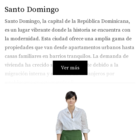
Santo Domingo
Santo Domingo, la capital de la República Dominicana,
es un lugar vibrante donde la historia se encuentra con
la modernidad. Esta ciudad ofrece una amplia gama de
propiedades que van desde apartamentos urbanos hasta
casas familiares en barrios tranquilos. La demanda de
vivienda ha crecido significativamente debido a la
Ver más
migración interna y el interés de extranjeros por
establecerse en esta metrópoli.
Tipo de Propiedades y Perfil del Comprador
En Santo Domingo predominan los apartamentos en
edificios modernos, así como casas unifamiliares en
zonas residenciales. Los compradores suelen ser jóvenes
profesionales, familias locales y expatriados que buscan