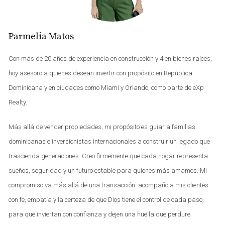
calidad de vida y accesibilidad a servicios.
Rentabilidad Esperada y Proyección de
Parmelia Matos
Crecimiento
La rentabilidad esperada en Santo Domingo puede
Con más de 20 años de experiencia en construcción y 4 en bienes raíces,
variar entre un 6% y un 10%, dependiendo de la
hoy asesoro a quienes desean invertir con propósito en República
ubicación y el tipo de propiedad. Con la continua
Dominicana y en ciudades como Miami y Orlando, como parte de eXp
expansión de infraestructuras y servicios, se espera que
Realty.
el crecimiento del mercado inmobiliario sea sostenido en
los próximos años.
Más allá de vender propiedades, mi propósito es guiar a familias
dominicanas e inversionistas internacionales a construir un legado que
Punta Cana
trascienda generaciones. Creo firmemente que cada hogar representa
Punta Cana es sinónimo de playas paradisíacas y resorts
sueños, seguridad y un futuro estable para quienes más amamos. Mi
todo incluido. Este destino turístico atrae tanto a
compromiso va más allá de una transacción: acompaño a mis clientes
visitantes como a inversionistas interesados en
con fe, empatía y la certeza de que Dios tiene el control de cada paso,
propiedades vacacionales. La oferta inmobiliaria aquí
para que inviertan con confianza y dejen una huella que perdure.
incluye villas lujosas y apartamentos frente al mar.